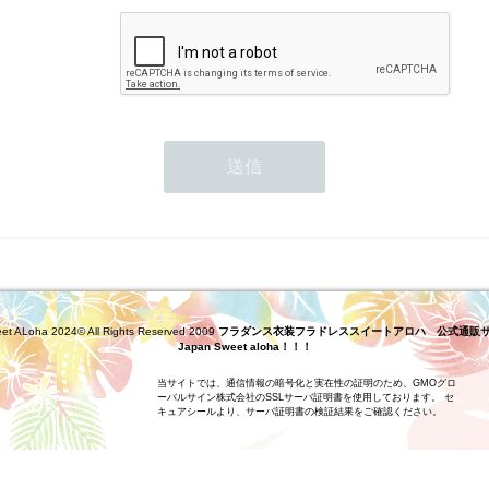
eet ALoha 2024© All Rights Reserved 2009
フラダンス衣装フラドレススイートアロハ 公式通販サイト H
Japan Sweet aloha！！！
当サイトでは、通信情報の暗号化と実在性の証明のため、GMOグロ
ーバルサイン株式会社のSSLサーバ証明書を使用しております。 セ
キュアシールより、サーバ証明書の検証結果をご確認ください。